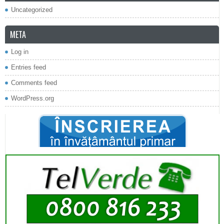
Uncategorized
META
Log in
Entries feed
Comments feed
WordPress.org