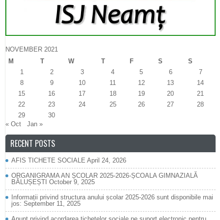
NOVEMBER 2021
M
T
W
T
F
S
S
1
2
3
4
5
6
7
8
9
10
11
12
13
14
15
16
17
18
19
20
21
22
23
24
25
26
27
28
29
30
« Oct
Jan »
RECENT POSTS
AFIS TICHETE SOCIALE
April 24, 2026
ORGANIGRAMA AN ȘCOLAR 2025-2026-ȘCOALA GIMNAZIALĂ
BĂLUȘEȘTI
October 9, 2025
Informații privind structura anului școlar 2025-2026 sunt disponibile mai
jos:
September 11, 2025
Anunț privind acordarea tichetelor sociale pe suport electronic pentru