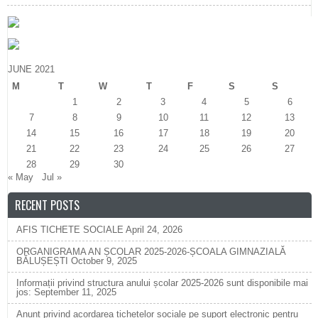
JUNE 2021
M
T
W
T
F
S
S
1
2
3
4
5
6
7
8
9
10
11
12
13
14
15
16
17
18
19
20
21
22
23
24
25
26
27
28
29
30
« May
Jul »
RECENT POSTS
AFIS TICHETE SOCIALE
April 24, 2026
ORGANIGRAMA AN ȘCOLAR 2025-2026-ȘCOALA GIMNAZIALĂ
BĂLUȘEȘTI
October 9, 2025
Informații privind structura anului școlar 2025-2026 sunt disponibile mai
jos:
September 11, 2025
Anunț privind acordarea tichetelor sociale pe suport electronic pentru