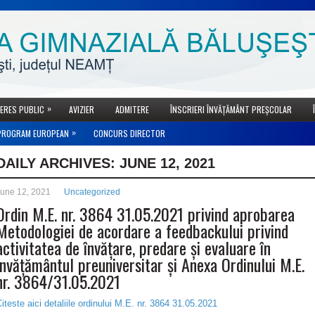
»
TERES PUBLIC
AVIZIER
ADMITERE
ÎNSCRIERI ÎNVĂȚĂMÂNT PREȘCOLAR
»
PROGRAM EUROPEAN
CONCURS DIRECTOR
DAILY ARCHIVES:
JUNE 12, 2021
une 12, 2021
Uncategorized
Ordin M.E. nr. 3864 31.05.2021 privind aprobarea
Metodologiei de acordare a feedbackului privind
activitatea de învățare, predare și evaluare în
învățământul preuniversitar și Anexa Ordinului M.E.
nr. 3864/31.05.2021
iteste aici detaliile ordinului M.E. nr. 3864 31.05.2021