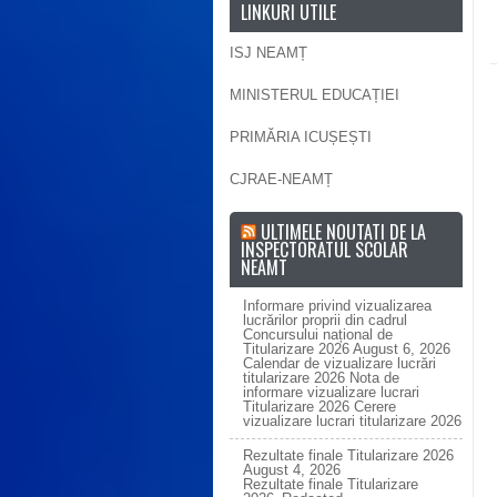
LINKURI UTILE
ISJ NEAMȚ
MINISTERUL EDUCAȚIEI
PRIMĂRIA ICUȘEȘTI
CJRAE-NEAMȚ
ULTIMELE NOUTATI DE LA
INSPECTORATUL SCOLAR
NEAMT
Informare privind vizualizarea
lucrărilor proprii din cadrul
Concursului național de
Titularizare 2026
August 6, 2026
Calendar de vizualizare lucrări
titularizare 2026 Nota de
informare vizualizare lucrari
Titularizare 2026 Cerere
vizualizare lucrari titularizare 2026
Rezultate finale Titularizare 2026
August 4, 2026
Rezultate finale Titularizare