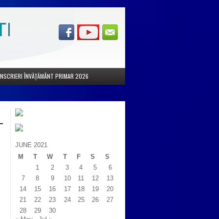
ÎNSCRIERI ÎNVĂȚĂMÂNT PRIMAR 2026
JUNE 2021
M
T
W
T
F
S
S
1
2
3
4
5
6
7
8
9
10
11
12
13
14
15
16
17
18
19
20
21
22
23
24
25
26
27
28
29
30