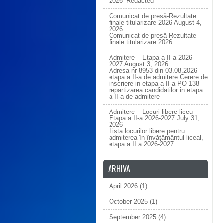
2026_Redacted
Comunicat de presă-Rezultate
finale titularizare 2026
August 4,
2026
Comunicat de presă-Rezultate
finale titularizare 2026
Admitere – Etapa a II-a 2026-
2027
August 3, 2026
Adresa nr 8953 din 03.08.2026 –
etapa a II-a de admitere Cerere de
inscriere in etapa a II-a PO 138 –
repartizarea candidatilor in etapa
a II-a de admitere
Admitere – Locuri libere liceu –
Etapa a II-a 2026-2027
July 31,
2026
Lista locurilor libere pentru
admiterea în învățământul liceal,
etapa a II a 2026-2027
ARHIVA
April 2026
(1)
October 2025
(1)
September 2025
(4)