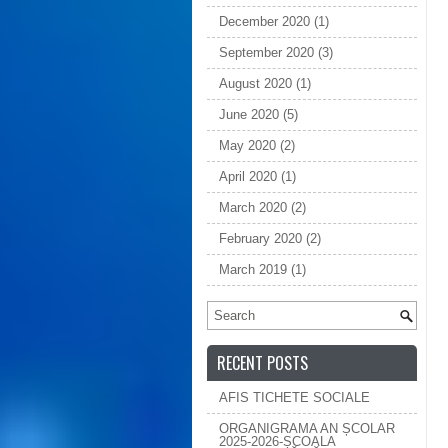
December 2020
(1)
September 2020
(3)
August 2020
(1)
June 2020
(5)
May 2020
(2)
April 2020
(1)
March 2020
(2)
February 2020
(2)
March 2019
(1)
RECENT POSTS
AFIS TICHETE SOCIALE
ORGANIGRAMA AN ȘCOLAR
2025-2026-ȘCOALA