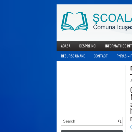
ACASĂ
DESPRE NOI
INFORMATII DE IN
RESURSE UMANE
CONTACT
PNRAS – 
J
C