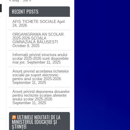
« May
Jul »
RECENT POSTS
AFIS TICHETE SOCIALE
April
24, 2026
ORGANIGRAMA AN ȘCOLAR
2025-2026-ȘCOALA
GIMNAZIALĂ BĂLUȘEȘTI
October 9, 2025
Informații privind structura anului
școlar 2025-2026 sunt disponibile
mai jos:
September 11, 2025
Anunț privind acordarea tichetelor
sociale pe suport electronic
pentru anul școlar 2025-2026
September 11, 2025
Anunț privind depunerea dosarelor
pentru rechizite școlare aferente
anului școlar 2025-2026
September 11, 2025
ULTIMELE NOUTATI DE LA
MINISTERUL EDUCAȚIEI ȘI
ȘTIINȚEI