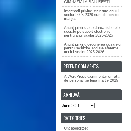
GIMNAZIALĂ BĂLUȘEȘTI
Informații privind structura anului
școlar 2025-2026 sunt disponibile
mai jos:
Anunț privind acordarea tichetelor
sociale pe suport electronic
pentru anul școlar 2025-2026
Anunț privind depunerea dosarelor
pentru rechizite școlare aferente
anului școlar 2025-2026
RECENT COMMENTS
A WordPress Commenter
on
Stat
de personal pe luna martie 2019
ARHIUVĂ
Arhiuvă
CATEGORIES
Uncategorized