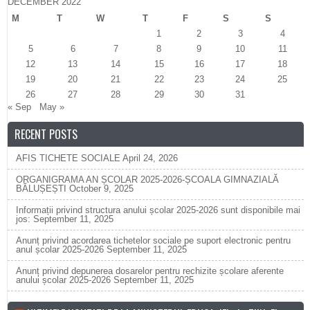
DECEMBER 2022
M
T
W
T
F
S
S
1
2
3
4
5
6
7
8
9
10
11
12
13
14
15
16
17
18
19
20
21
22
23
24
25
26
27
28
29
30
31
« Sep
May »
RECENT POSTS
AFIS TICHETE SOCIALE
April 24, 2026
ORGANIGRAMA AN ȘCOLAR 2025-2026-ȘCOALA GIMNAZIALĂ
BĂLUȘEȘTI
October 9, 2025
Informații privind structura anului școlar 2025-2026 sunt disponibile mai
jos:
September 11, 2025
Anunț privind acordarea tichetelor sociale pe suport electronic pentru
anul școlar 2025-2026
September 11, 2025
Anunț privind depunerea dosarelor pentru rechizite școlare aferente
anului școlar 2025-2026
September 11, 2025