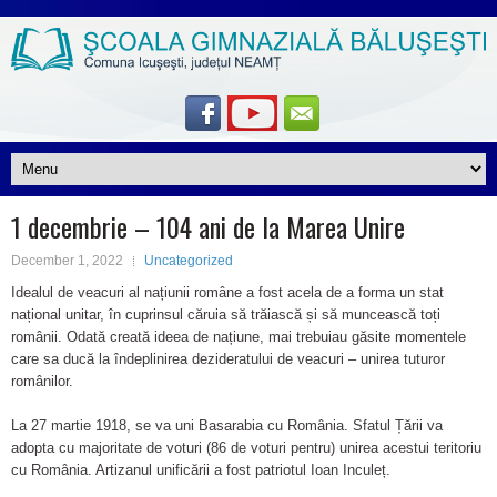
1 decembrie – 104 ani de la Marea Unire
December 1, 2022
Uncategorized
Idealul de veacuri al națiunii române a fost acela de a forma un stat
național unitar, în cuprinsul căruia să trăiască și să muncească toți
românii. Odată creată ideea de națiune, mai trebuiau găsite momentele
care sa ducă la îndeplinirea dezideratului de veacuri – unirea tuturor
românilor.
La 27 martie 1918, se va uni Basarabia cu România. Sfatul Țării va
adopta cu majoritate de voturi (86 de voturi pentru) unirea acestui teritoriu
cu România. Artizanul unificării a fost patriotul Ioan Inculeț.