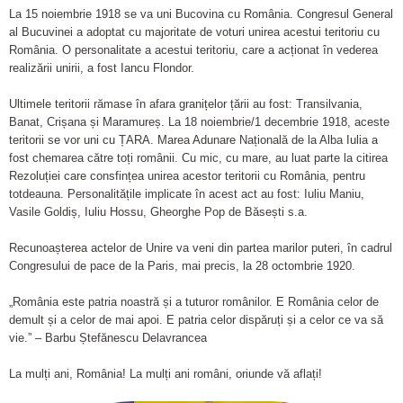
La 15 noiembrie 1918 se va uni Bucovina cu România. Congresul General
al Bucuvinei a adoptat cu majoritate de voturi unirea acestui teritoriu cu
România. O personalitate a acestui teritoriu, care a acționat în vederea
realizării unirii, a fost Iancu Flondor.
Ultimele teritorii rămase în afara granițelor țării au fost: Transilvania,
Banat, Crișana și Maramureș. La 18 noiembrie/1 decembrie 1918, aceste
teritorii se vor uni cu ȚARA. Marea Adunare Națională de la Alba Iulia a
fost chemarea către toți românii. Cu mic, cu mare, au luat parte la citirea
Rezoluției care consfințea unirea acestor teritorii cu România, pentru
totdeauna. Personalitățile implicate în acest act au fost: Iuliu Maniu,
Vasile Goldiș, Iuliu Hossu, Gheorghe Pop de Băsești s.a.
Recunoașterea actelor de Unire va veni din partea marilor puteri, în cadrul
Congresului de pace de la Paris, mai precis, la 28 octombrie 1920.
„România este patria noastră și a tuturor românilor. E România celor de
demult și a celor de mai apoi. E patria celor dispăruți și a celor ce va să
vie.” – Barbu Ștefănescu Delavrancea
La mulți ani, România! La mulți ani români, oriunde vă aflați!