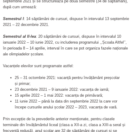
septembrie 2021 și se structurează pe două semestre (34 de săptămâni),
după cum urmează:
Semestrul I
: 14 săptămâni de cursuri, dispuse în intervalul 13 septembrie
2021 – 22 decembrie 2021.
Semestrul al II-lea
: 20 săptămâni de cursuri, dispuse în intervalul 10
ianuarie 2022 – 10 iunie 2022, cu includerea programului ,,Școala Altfel’’,
în perioada 8 – 14 aprilie, interval în care se pot organiza fazele naționale
ale olimpiadelor școlare.
Vacanțele elevilor sunt programate astfel:
25 – 31 octombrie 2021: vacanță pentru învățământ preșcolar
și primar;
23 decembrie 2021 – 9 ianuarie 2022: vacanța de iarnă;
15 aprilie 2022 – 1 mai 2022: vacanța de primăvară;
11 iunie 2022 – până la data din septembrie 2022 la care vor
începe cursurile anului școlar 2022 – 2023, vacanța de vară.
Prin excepție de la prevederile anterior menționate, pentru clasele
terminale din învățământul liceal (clasa a XII-a zi, clasa a XIII-a seral și
frecvență redusă), anul școlar are 32 de săptămâni de cursuri și se