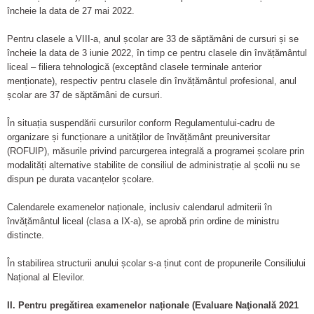
încheie la data de 27 mai 2022.
Pentru clasele a VIII-a, anul școlar are 33 de săptămâni de cursuri și se
încheie la data de 3 iunie 2022, în timp ce pentru clasele din învățământul
liceal – filiera tehnologică (exceptând clasele terminale anterior
menționate), respectiv pentru clasele din învățământul profesional, anul
școlar are 37 de săptămâni de cursuri.
În situația suspendării cursurilor conform Regulamentului-cadru de
organizare și funcționare a unităților de învățământ preuniversitar
(ROFUIP), măsurile privind parcurgerea integrală a programei școlare prin
modalități alternative stabilite de consiliul de administrație al școlii nu se
dispun pe durata vacanțelor școlare.
Calendarele examenelor naționale, inclusiv calendarul admiterii în
învățământul liceal (clasa a IX-a), se aprobă prin ordine de ministru
distincte.
În stabilirea structurii anului școlar s-a ținut cont de propunerile Consiliului
Național al Elevilor.
II. Pentru pregătirea examenelor naționale (Evaluare Naţională 2021