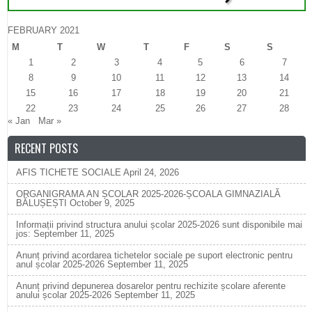
FEBRUARY 2021
M
T
W
T
F
S
S
1
2
3
4
5
6
7
8
9
10
11
12
13
14
15
16
17
18
19
20
21
22
23
24
25
26
27
28
« Jan
Mar »
RECENT POSTS
AFIS TICHETE SOCIALE
April 24, 2026
ORGANIGRAMA AN ȘCOLAR 2025-2026-ȘCOALA GIMNAZIALĂ
BĂLUȘEȘTI
October 9, 2025
Informații privind structura anului școlar 2025-2026 sunt disponibile mai
jos:
September 11, 2025
Anunț privind acordarea tichetelor sociale pe suport electronic pentru
anul școlar 2025-2026
September 11, 2025
Anunț privind depunerea dosarelor pentru rechizite școlare aferente
anului școlar 2025-2026
September 11, 2025