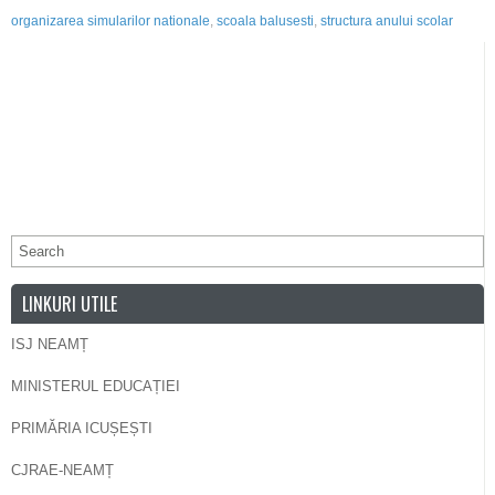
organizarea simularilor nationale
,
scoala balusesti
,
structura anului scolar
LINKURI UTILE
ISJ NEAMȚ
MINISTERUL EDUCAȚIEI
PRIMĂRIA ICUȘEȘTI
CJRAE-NEAMȚ